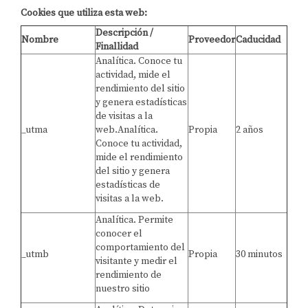
Cookies que utiliza esta web:
Descripción /
Nombre
Proveedor
Caducidad
Finallidad
Analítica. Conoce tu
actividad, mide el
rendimiento del sitio
y genera estadísticas
de visitas a la
_utma
web.Analítica.
Propia
2 años
Conoce tu actividad,
mide el rendimiento
del sitio y genera
estadísticas de
visitas a la web.
Analítica. Permite
conocer el
comportamiento del
_utmb
Propia
30 minutos
visitante y medir el
rendimiento de
nuestro sitio