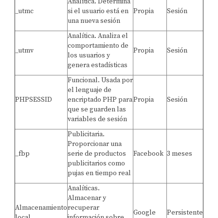
Analítica. Determina
_utmc
si el usuario está en
Propia
Sesión
una nueva sesión
Analítica. Analiza el
comportamiento de
_utmv
Propia
Sesión
los usuarios y
genera estadísticas
Funcional. Usada por
el lenguaje de
PHPSESSID
encriptado PHP para
Propia
Sesión
que se guarden las
variables de sesión
Publicitaria.
Proporcionar una
_fbp
serie de productos
Facebook
3 meses
publicitarios como
pujas en tiempo real
Analíticas.
Almacenar y
Almacenamiento
recuperar
Google
Persistente
local
información sobre