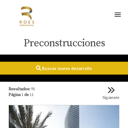
Toggl
Preconstrucciones
Buscar nuevo desarrollo
Resultados:
91
Página
1
de
11
Siguiente