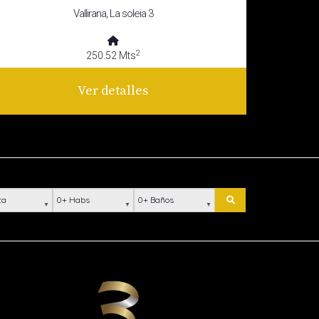
Vallirana, La soleia 3
2
250.52 Mts
Ver detalles
ación
Habs
Baños
Buscar