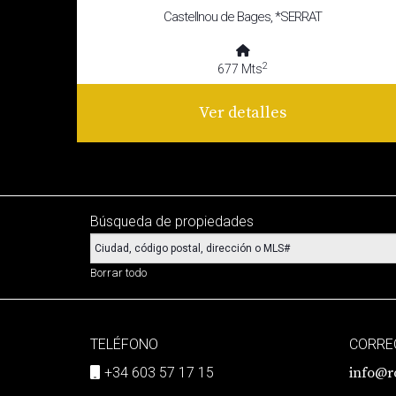
Castellnou de Bages, *SERRAT
2
677 Mts
Ver detalles
Búsqueda de propiedades
Borrar todo
TELÉFONO
CORRE
+34 603 57 17 15
info@r