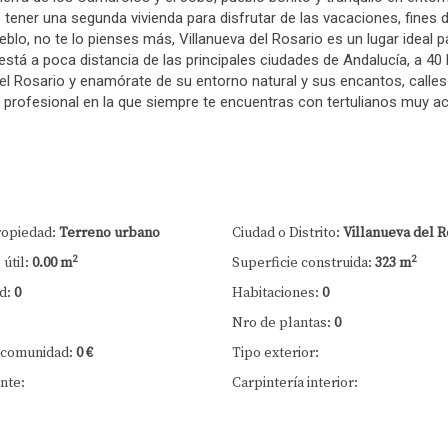
eres tener una segunda vivienda para disfrutar de las vacaciones, fin
ueblo, no te lo pienses más, Villanueva del Rosario es un lugar ideal
stá a poca distancia de las principales ciudades de Andalucía, a 40
 Rosario y enamórate de su entorno natural y sus encantos, calles 
 profesional en la que siempre te encuentras con tertulianos muy aco
ropiedad:
Terreno urbano
Ciudad o Distrito:
Villanueva del R
2
2
útil:
0.00 m
Superficie construida:
323 m
d:
0
Habitaciones:
0
Nro de plantas:
0
 comunidad:
0 €
Tipo exterior:
nte:
Carpintería interior: