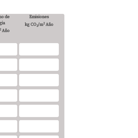
o de
Emisiones
gia
2
kg CO
/m
Año
2
2
Año