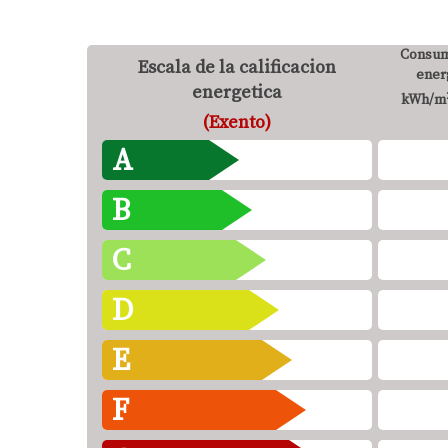
Consum
Escala de la calificacion
ener
energetica
kWh/m
(Exento)
A
B
C
D
E
F