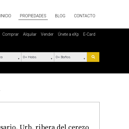
INICIO
PROPIEDADES
BLOG
CONTACTO
Comprar
Alquilar
Vender
Únete a eXp
E-Card
ación
Habs
Baños
Buscar
a
sario, Urb. ribera del cerezo