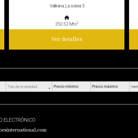
Vallirana, La soleia 3
2
250.52 Mts
Ver detalles
Tipo de propiedad
Precio mínimo
Precio máximo
Ubic
O ELECTRÓNICO
oesinternational.com