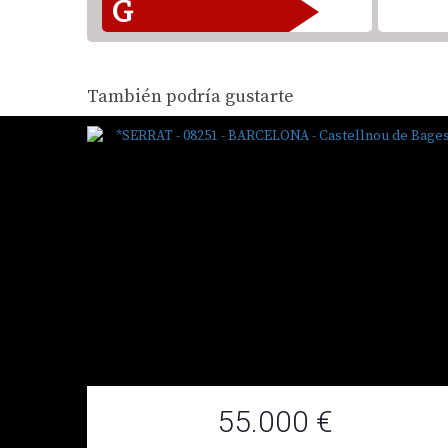
G
También podría gustarte
55.000 €