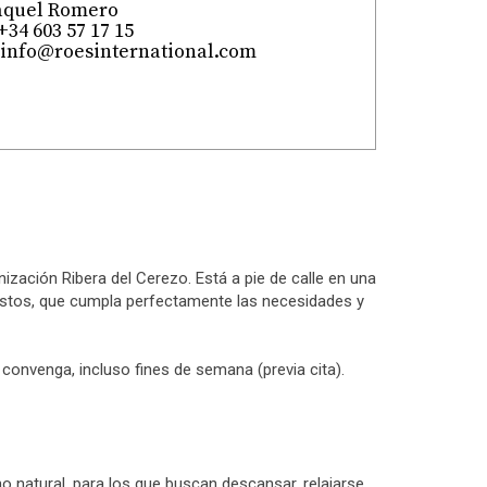
aquel Romero
+34 603 57 17 15
info@roesinternational.com
nización Ribera del Cerezo. Está a pie de calle en una
 gustos, que cumpla perfectamente las necesidades y
 convenga, incluso fines de semana (previa cita).
no natural, para los que buscan descansar, relajarse,